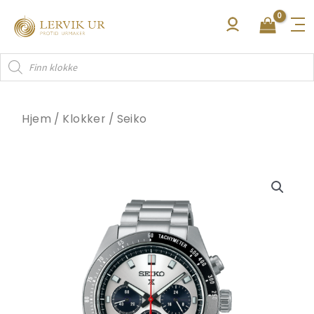
Hopp
rett
til
Products
innholdet
search
Hjem
/
Klokker
/
Seiko