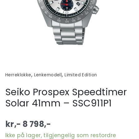
,
,
Herreklokke
Lenkemodell
Limited Edition
Seiko Prospex Speedtimer
Solar 41mm – SSC911P1
kr,-
8 798
,-
Ikke på lager, tilgjengelig som restordre