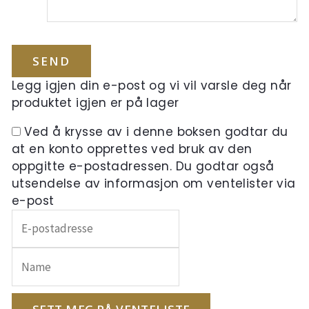
Legg igjen din e-post og vi vil varsle deg når
produktet igjen er på lager
Ved å krysse av i denne boksen godtar du
at en konto opprettes ved bruk av den
oppgitte e-postadressen. Du godtar også
utsendelse av informasjon om ventelister via
e-post
Skriv
inn
e-
postadressen
din
for