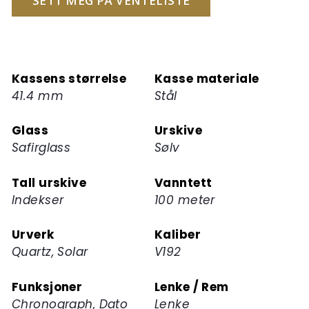
SETT MEG PÅ VENTELISTE
å
melde
deg
på
Kassens størrelse
Kasse materiale
ventelisten
41.4 mm
Stål
for
dette
Glass
Urskive
produktet
Safirglass
Sølv
Tall urskive
Vanntett
Indekser
100 meter
Urverk
Kaliber
Quartz, Solar
V192
Funksjoner
Lenke / Rem
Chronograph, Dato
Lenke