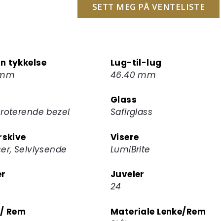
postadressen
SETT MEG PÅ VENTELISTE
din
for
å
melde
n tykkelse
Lug-til-lug
deg
 mm
46.40 mm
på
ventelisten
Glass
for
sroterende bezel
Safirglass
dette
produktet
rskive
Visere
er, Selvlysende
LumiBrite
er
Juveler
24
 / Rem
Materiale Lenke/Rem