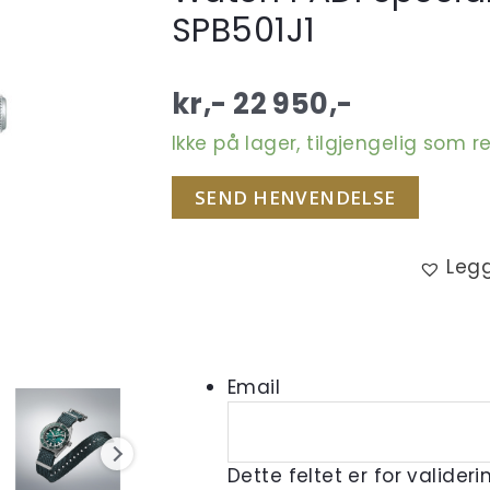
SPB501J1
kr,-
22 950
,-
Ikke på lager, tilgjengelig som r
SEND HENVENDELSE
Legg
Email
Dette feltet er for valider