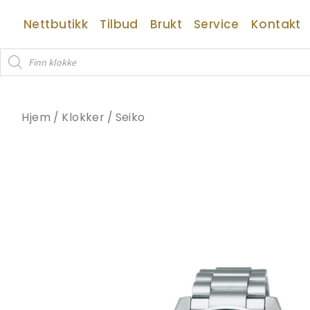
Hopp
Nettbutikk
Tilbud
Brukt
Service
Kontakt
rett
til
Products
innholdet
search
Hjem
/
Klokker
/
Seiko