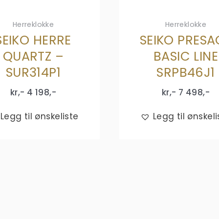
Herreklokke
Herreklokke
SEIKO HERRE
SEIKO PRESA
QUARTZ –
BASIC LINE
SUR314P1
SRPB46J1
kr,-
4 198
,-
kr,-
7 498
,-
Legg til ønskeliste
Legg til ønskeli