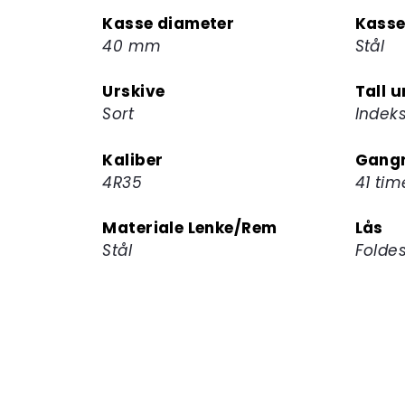
Kasse diameter
Kasse
40 mm
Stål
Urskive
Tall u
Sort
Indek
Kaliber
Gangr
4R35
41 tim
Materiale Lenke/Rem
Lås
Stål
Folde