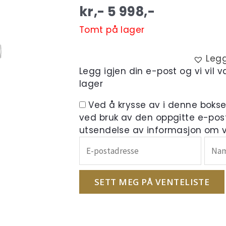
kr,-
5 998
,-
Tomt på lager
Legg
Legg igjen din e-post og vi vil 
lager
Ved å krysse av i denne boks
ved bruk av den oppgitte e-pos
utsendelse av informasjon om ve
Skriv
inn
e-
postadressen
SETT MEG PÅ VENTELISTE
din
for
å