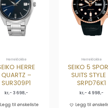
Herreklokke
Herreklokke
SEIKO HERRE
SEIKO 5 SPO
QUARTZ –
SUITS STYLE
SUR309P1
SRPD76K1
kr,-
3 698
,-
kr,-
4 998
,-
Legg til ønskeliste
Legg til ønskeli