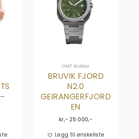
GMT klokker
BRUVIK FJORD
RTS
N2.0
 –
GEIRANGERFJORD
EN
kr,-
25 000
,-
ste
Legg til ønskeliste