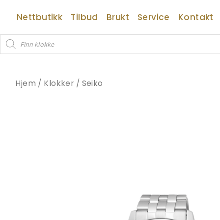
Hopp
Nettbutikk
Tilbud
Brukt
Service
Kontakt
rett
til
Products
innholdet
search
Hjem
/
Klokker
/
Seiko