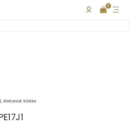
,
l
Mekanisk klokke
PE17J1