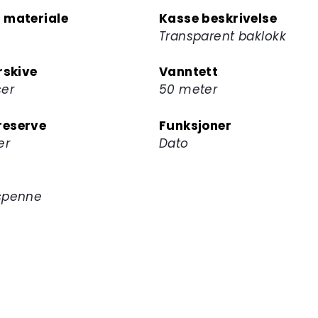
melde
 materiale
Kasse beskrivelse
deg
Transparent baklokk
på
ventelisten
rskive
Vanntett
for
ser
50 meter
dette
produktet
eserve
Funksjoner
er
Dato
spenne