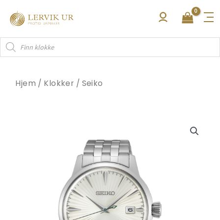
Hopp
rett
til
Products
innholdet
search
Hjem
/
Klokker
/
Seiko