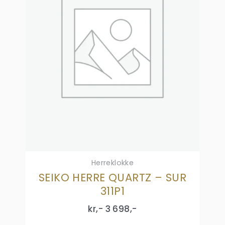
Herreklokke
SEIKO HERRE QUARTZ – SUR
311P1
kr,-
3 698
,-