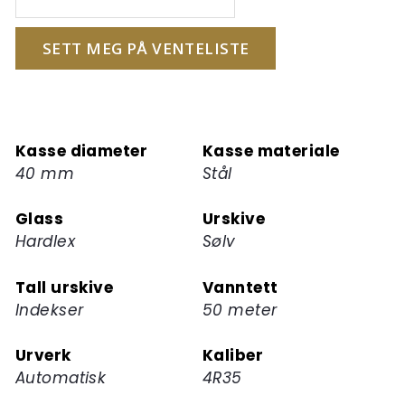
din
for
SETT MEG PÅ VENTELISTE
å
melde
deg
på
Kasse diameter
Kasse materiale
ventelisten
40 mm
Stål
for
dette
Glass
Urskive
produktet
Hardlex
Sølv
Tall urskive
Vanntett
Indekser
50 meter
Urverk
Kaliber
Automatisk
4R35