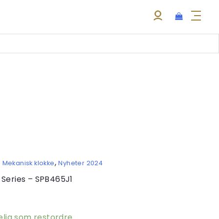
,
,
Mekanisk klokke
Nyheter 2024
 Series – SPB465J1
gelig som restordre