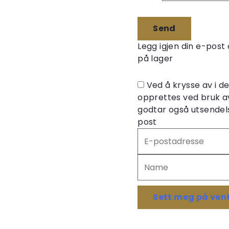
Legg igjen din e-post 
på lager
Ved å krysse av i 
opprettes ved bruk a
godtar også utsendels
post
Skriv
inn
e-
postadressen
din
for
Sett meg på vent
å
melde