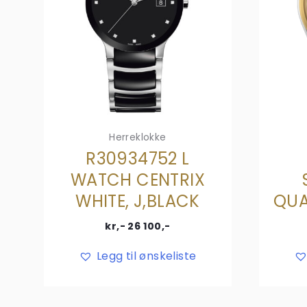
Herreklokke
R30934752 L
WATCH CENTRIX
WHITE, J,BLACK
QUA
kr,-
26 100
,-
Legg til ønskeliste