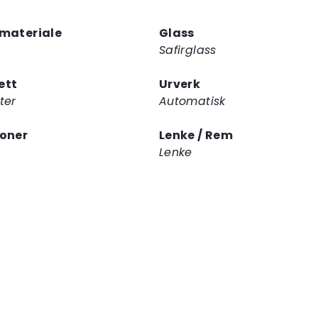
deg
på
materiale
Glass
ventelisten
Safirglass
for
dette
ett
Urverk
produktet
ter
Automatisk
joner
Lenke / Rem
Lenke