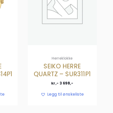
Herreklokke
E
SEIKO HERRE
14P1
QUARTZ – SUR311P1
kr,-
3 698
,-
ste
Legg til ønskeliste