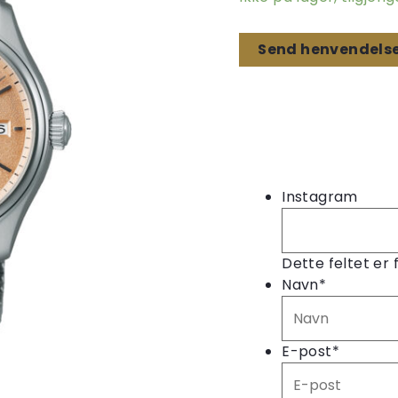
Send henvendels
Instagram
Dette feltet er 
Navn
*
E-post
*