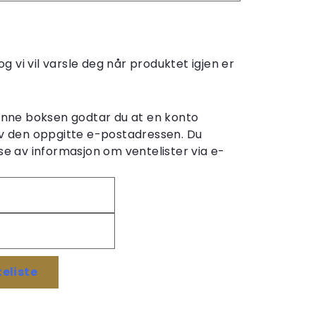
og vi vil varsle deg når produktet igjen er
denne boksen godtar du at en konto
v den oppgitte e-postadressen. Du
e av informasjon om ventelister via e-
eliste