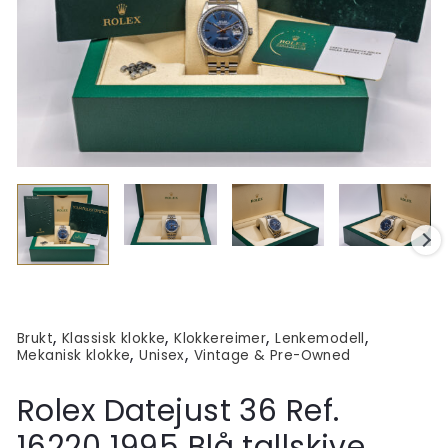
,
,
,
,
Brukt
Klassisk klokke
Klokkereimer
Lenkemodell
,
,
Mekanisk klokke
Unisex
Vintage & Pre-Owned
Rolex Datejust 36 Ref.
16220 1995 Blå tallskive