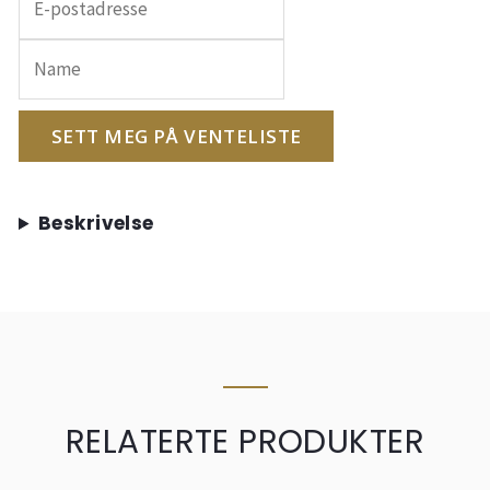
inn
e-
postadressen
din
for
SETT MEG PÅ VENTELISTE
å
melde
deg
Beskrivelse
på
ventelisten
for
dette
produktet
RELATERTE PRODUKTER