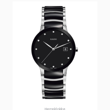
Herreklokke