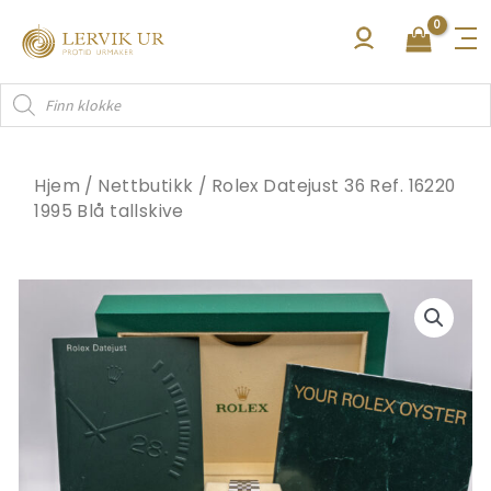
Hopp
rett
til
Products
innholdet
search
Hjem
/
Nettbutikk
/
Rolex Datejust 36 Ref. 16220
1995 Blå tallskive