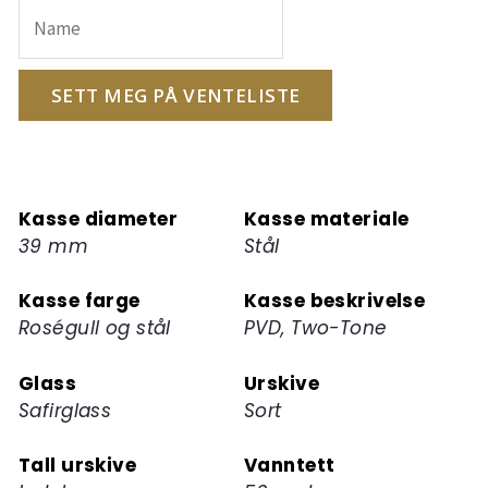
e-
postadressen
din
for
SETT MEG PÅ VENTELISTE
å
melde
deg
på
Kasse diameter
Kasse materiale
ventelisten
39 mm
Stål
for
dette
Kasse farge
Kasse beskrivelse
produktet
Roségull og stål
PVD, Two-Tone
Glass
Urskive
Safirglass
Sort
Tall urskive
Vanntett