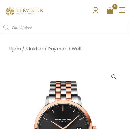
Hopp
rett
til
Products
innholdet
search
Hjem
/
Klokker
/
Raymond Weil