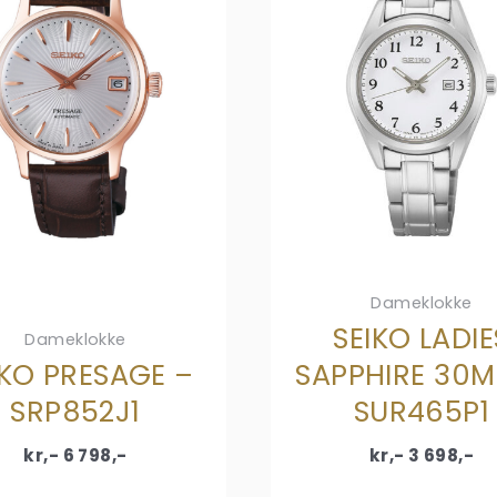
Dameklokke
SEIKO LADIE
Dameklokke
IKO PRESAGE –
SAPPHIRE 30
SRP852J1
SUR465P1
kr,-
6 798
,-
kr,-
3 698
,-