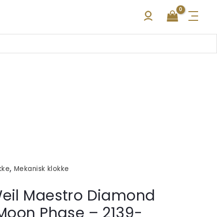
,
kke
Mekanisk klokke
il Maestro Diamond
Moon Phase – 2139-