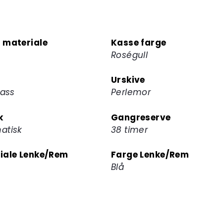
 materiale
Kasse farge
Roségull
Urskive
lass
Perlemor
k
Gangreserve
atisk
38 timer
iale Lenke/Rem
Farge Lenke/Rem
Blå