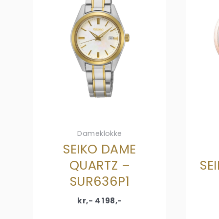
Dameklokke
SEIKO DAME
QUARTZ –
SE
SUR636P1
kr,-
4 198
,-