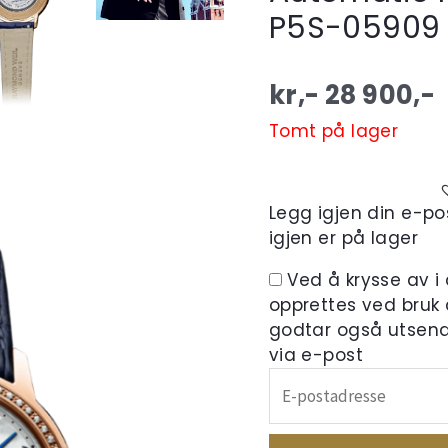
P5S-05909
kr,-
28 900
,-
Tomt på lager
Legg igjen din e-pos
igjen er på lager
Ved å krysse av i
opprettes ved bruk
godtar også utsend
via e-post
Skriv
inn
e-