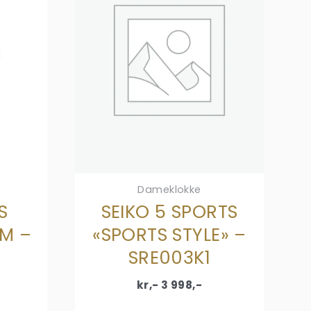
Dameklokke
S
SEIKO 5 SPORTS
MM –
«SPORTS STYLE» –
SRE003K1
kr,-
3 998
,-