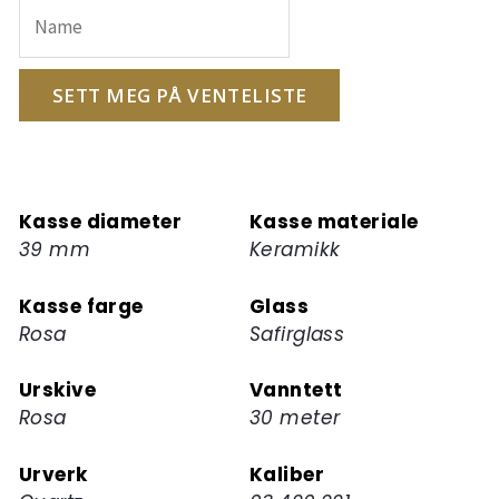
e-
postadressen
din
for
SETT MEG PÅ VENTELISTE
å
melde
deg
på
Kasse diameter
Kasse materiale
ventelisten
39 mm
Keramikk
for
dette
Kasse farge
Glass
produktet
Rosa
Safirglass
Urskive
Vanntett
Rosa
30 meter
Urverk
Kaliber