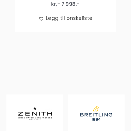
kr,-
7 998
,-
Legg til ønskeliste