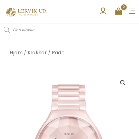
Hopp
rett
til
Products
innholdet
search
Hjem
/
Klokker
/
Rado