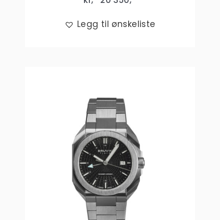
kr,-
20 350
,-
Legg til ønskeliste