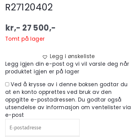
R27120402
kr,-
27 500
,-
Tomt på lager
Legg i ønskeliste
Legg igjen din e-post og vi vil varsle deg når
produktet igjen er på lager
Ved å krysse av i denne boksen godtar du
at en konto opprettes ved bruk av den
oppgitte e-postadressen. Du godtar også
utsendelse av informasjon om ventelister via
e-post
Skriv
inn