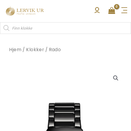
Hopp
rett
til
Products
innholdet
search
Hjem
/
Klokker
/
Rado