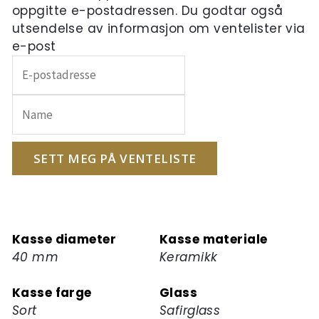
oppgitte e-postadressen. Du godtar også
utsendelse av informasjon om ventelister via
e-post
Skriv
inn
e-
postadressen
din
for
SETT MEG PÅ VENTELISTE
å
melde
deg
på
Kasse diameter
Kasse materiale
ventelisten
40 mm
Keramikk
for
dette
Kasse farge
Glass
produktet
Sort
Safirglass