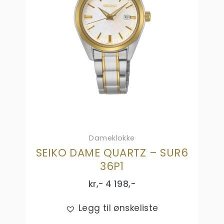
Dameklokke
SEIKO DAME QUARTZ – SUR6
36P1
kr,-
4 198
,-
Legg til ønskeliste