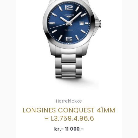
Herreklokke
LONGINES CONQUEST 41MM
– L3.759.4.96.6
kr,-
11 000
,-