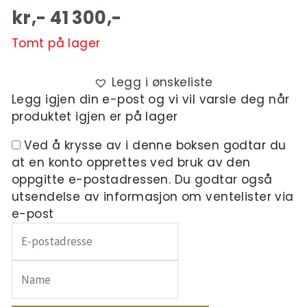
kr,-
41 300
,-
Tomt på lager
Legg i ønskeliste
Legg igjen din e-post og vi vil varsle deg når
produktet igjen er på lager
Ved å krysse av i denne boksen godtar du
at en konto opprettes ved bruk av den
oppgitte e-postadressen. Du godtar også
utsendelse av informasjon om ventelister via
e-post
Skriv
inn
e-
postadressen
din