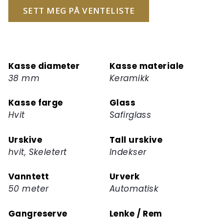
for
SETT MEG PÅ VENTELISTE
å
melde
deg
på
Kasse diameter
Kasse materiale
ventelisten
38 mm
Keramikk
for
dette
Kasse farge
Glass
produktet
Hvit
Safirglass
Urskive
Tall urskive
hvit, Skeletert
Indekser
Vanntett
Urverk
50 meter
Automatisk
Gangreserve
Lenke / Rem