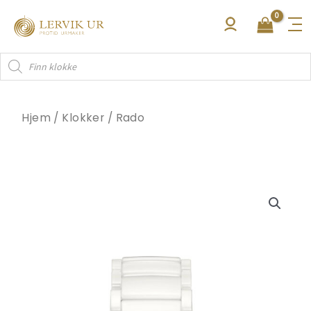
Hopp
rett
til
Products
innholdet
search
Hjem
/
Klokker
/
Rado