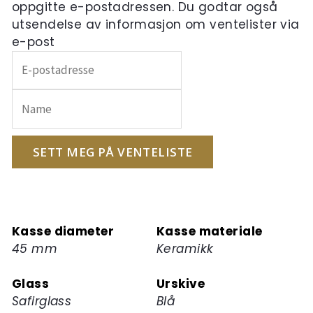
oppgitte e-postadressen. Du godtar også
utsendelse av informasjon om ventelister via
e-post
Skriv
inn
e-
postadressen
din
for
SETT MEG PÅ VENTELISTE
å
melde
deg
på
Kasse diameter
Kasse materiale
ventelisten
45 mm
Keramikk
for
dette
Glass
Urskive
produktet
Safirglass
Blå