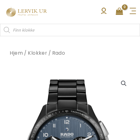
Hopp
rett
til
Products
innholdet
search
Hjem
/
Klokker
/
Rado