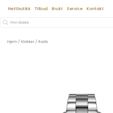
Hopp
Nettbutikk
Tilbud
Brukt
Service
Kontakt
rett
til
Products
innholdet
search
Hjem
/
Klokker
/
Rado