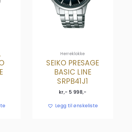
L
Herreklokke
O
SEIKO PRESAGE
E
BASIC LINE
SRPB41J1
kr,-
5 998
,-
ste
Legg til ønskeliste