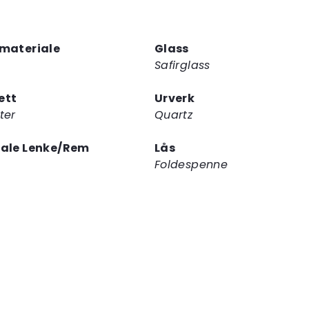
ventelisten
for
dette
materiale
Glass
produktet
Safirglass
ett
Urverk
ter
Quartz
iale Lenke/Rem
Lås
Foldespenne