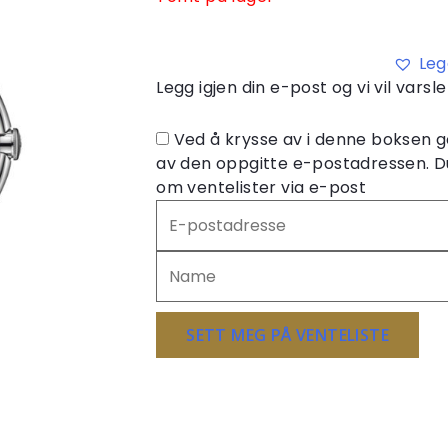
Leg
Legg igjen din e-post og vi vil vars
Ved å krysse av i denne boksen g
av den oppgitte e-postadressen. D
om ventelister via e-post
Skriv
inn
e-
postadressen
din
for
SETT MEG PÅ VENTELISTE
å
melde
deg
på