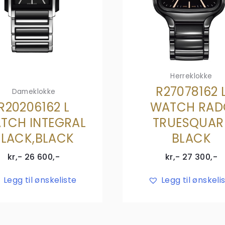
Herreklokke
R27078162 
Dameklokke
R20206162 L
WATCH RAD
TCH INTEGRAL
TRUESQUAR
BLACK,BLACK
BLACK
kr,-
26 600
,-
kr,-
27 300
,-
Legg til ønskeliste
Legg til ønskeli