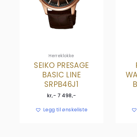
Herreklokke
SEIKO PRESAGE
BASIC LINE
WA
SRPB46J1
kr,-
7 498
,-
Legg til ønskeliste