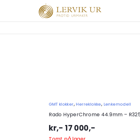
,
,
GMT klokker
Herreklokke
Lenkemodell
Rado HyperChrome 44.9mm – R325
kr,-
17 000
,-
Tomt på lager