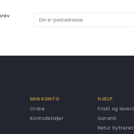
brev
MIN KONTO
HJELP
Ordre
Frakt og lever
Kontodetaljer
Garanti
Retur bytteret