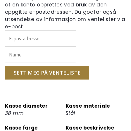
at en konto opprettes ved bruk av den
oppgitte e-postadressen. Du godtar også
utsendelse av informasjon om ventelister via
e-post
Skriv
inn
e-
postadressen
din
for
SETT MEG PÅ VENTELISTE
å
melde
deg
på
Kasse diameter
Kasse materiale
ventelisten
38 mm
Stål
for
dette
Kasse farge
Kasse beskrivelse
produktet