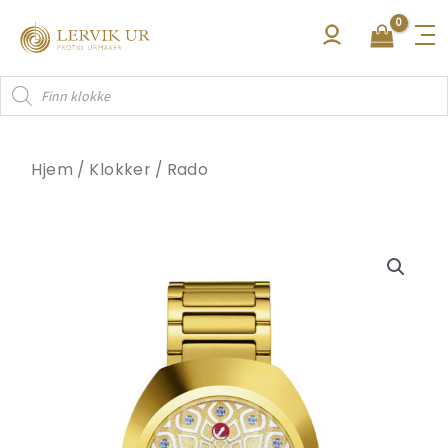
Hopp
rett
til
Products
innholdet
search
Hjem
/
Klokker
/
Rado