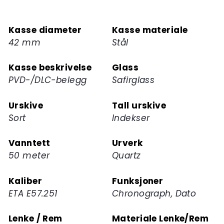
deg
på
Kasse diameter
Kasse materiale
ventelisten
42 mm
Stål
for
dette
Kasse beskrivelse
Glass
produktet
PVD-/DLC-belegg
Safirglass
Urskive
Tall urskive
Sort
Indekser
Vanntett
Urverk
50 meter
Quartz
Kaliber
Funksjoner
ETA E57.251
Chronograph, Dato
Lenke / Rem
Materiale Lenke/Rem