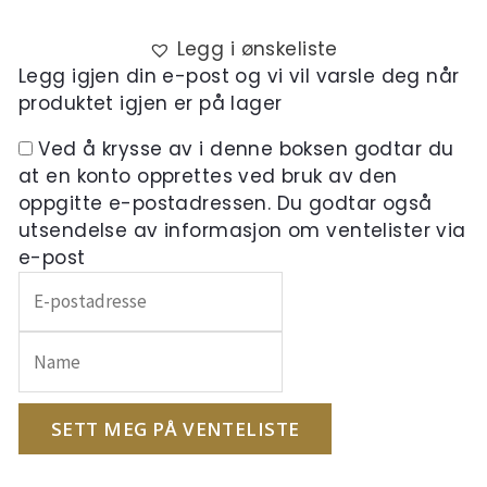
Legg i ønskeliste
Legg igjen din e-post og vi vil varsle deg når
produktet igjen er på lager
Ved å krysse av i denne boksen godtar du
at en konto opprettes ved bruk av den
oppgitte e-postadressen. Du godtar også
utsendelse av informasjon om ventelister via
e-post
Skriv
inn
e-
postadressen
din
for
SETT MEG PÅ VENTELISTE
å
melde