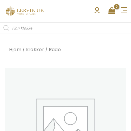
Hopp
rett
til
Products
innholdet
search
Hjem
/
Klokker
/
Rado