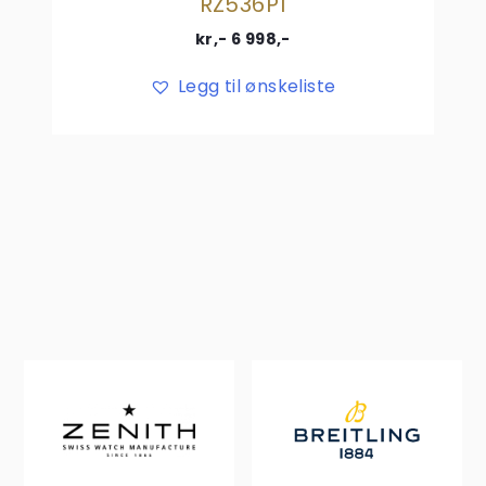
RZ536P1
kr,-
6 998
,-
Legg til ønskeliste