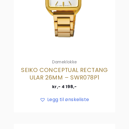
Dameklokke
SEIKO CONCEPTUAL RECTANG
ULAR 26MM – SWR078P1
kr,-
4 198
,-
Legg til ønskeliste