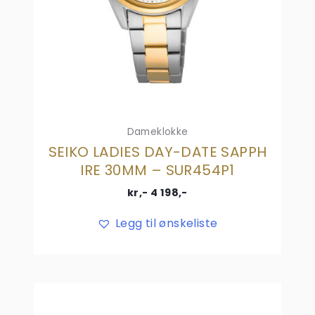
Dameklokke
SEIKO LADIES DAY-DATE SAPPH
IRE 30MM – SUR454P1
kr,-
4 198
,-
Legg til ønskeliste