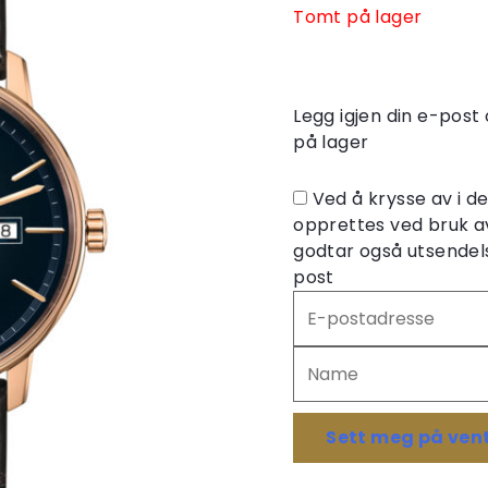
Tomt på lager
Legg igjen din e-post 
på lager
Ved å krysse av i 
opprettes ved bruk a
godtar også utsendels
post
Skriv
inn
e-
postadressen
din
for
Sett meg på vent
å
melde