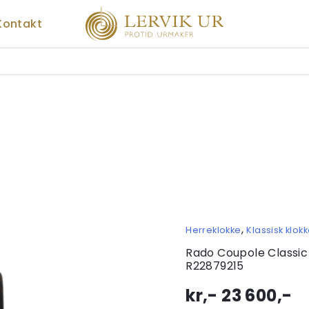
Kontakt
,
Herreklokke
Klassisk klok
Rado Coupole Classi
R22879215
kr,-
23 600
,-