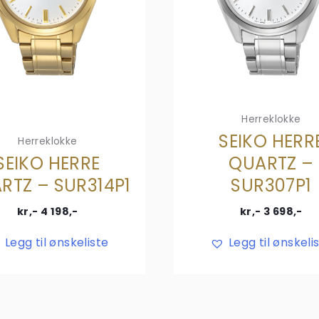
Herreklokke
SEIKO HERR
Herreklokke
SEIKO HERRE
QUARTZ –
RTZ – SUR314P1
SUR307P1
kr,-
4 198
,-
kr,-
3 698
,-
Legg til ønskeliste
Legg til ønskeli