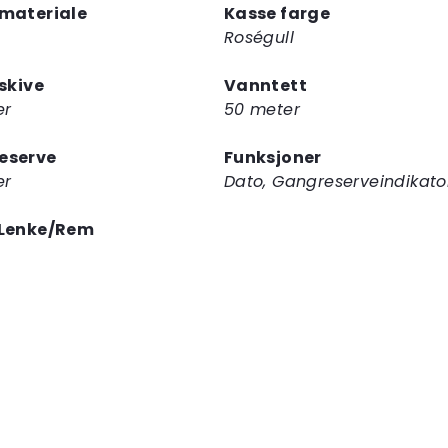
materiale
Kasse farge
Roségull
rskive
Vanntett
er
50 meter
eserve
Funksjoner
er
Dato, Gangreserveindikato
 Lenke/Rem