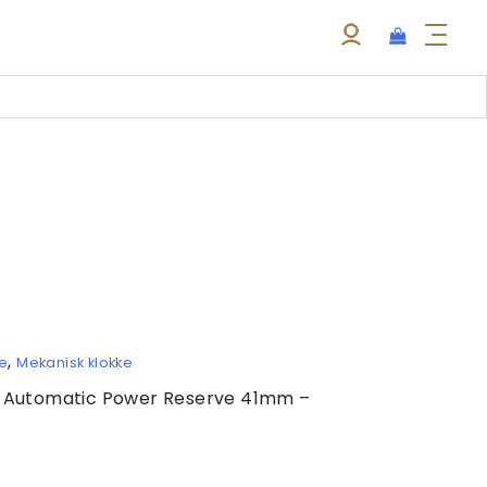
,
ke
Mekanisk klokke
c Automatic Power Reserve 41mm –