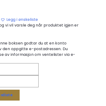
Legg i ønskeliste
og vi vil varsle deg når produktet igjen er
denne boksen godtar du at en konto
v den oppgitte e-postadressen. Du
e av informasjon om ventelister via e-
eliste