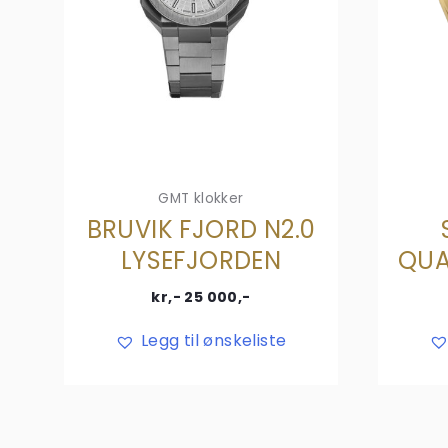
GMT klokker
BRUVIK FJORD N2.0
LYSEFJORDEN
QUA
kr,-
25 000
,-
Legg til ønskeliste