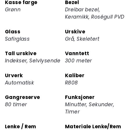
Kasse farge
Bezel
produktet
Grønn
Dreibar bezel,
Keramikk, Roségull PVD
Glass
Urskive
Safirglass
Grå, Skeletert
Tall urskive
Vanntett
Indekser, Selvlysende
300 meter
Urverk
Kaliber
Automatisk
R808
Gangreserve
Funksjoner
80 timer
Minutter, Sekunder,
Timer
Lenke / Rem
Materiale Lenke/Rem