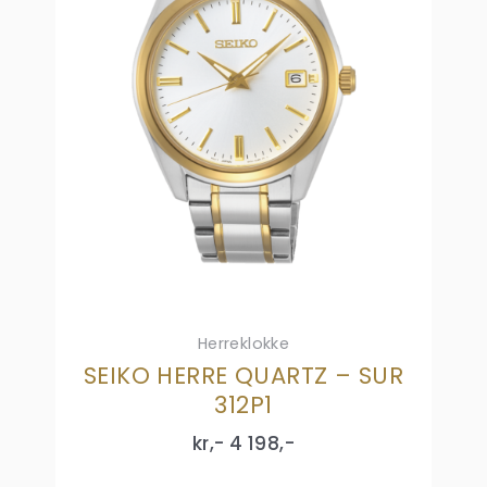
Herreklokke
SEIKO HERRE QUARTZ – SUR
312P1
kr,-
4 198
,-