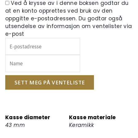
Ved å krysse av i denne boksen godtar du
at en konto opprettes ved bruk av den
oppgitte e-postadressen. Du godtar også
utsendelse av informasjon om ventelister via
e-post
Skriv
inn
e-
postadressen
din
for
SETT MEG PÅ VENTELISTE
å
melde
deg
på
Kasse diameter
Kasse materiale
ventelisten
43 mm
Keramikk
for
dette