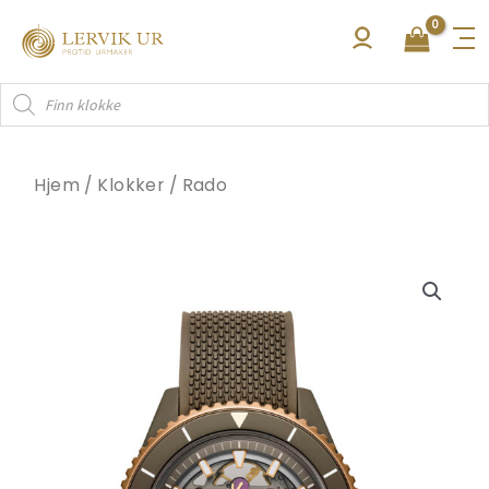
Hopp
rett
til
Products
innholdet
search
Hjem
/
Klokker
/
Rado