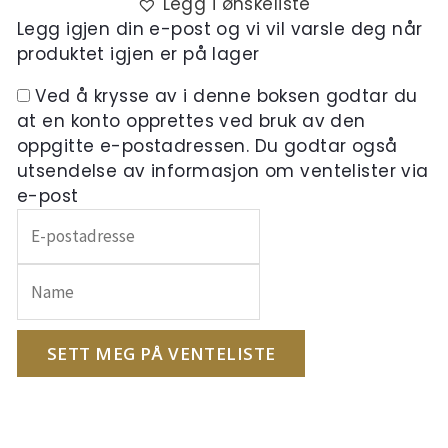
Legg i ønskeliste
Legg igjen din e-post og vi vil varsle deg når
produktet igjen er på lager
Ved å krysse av i denne boksen godtar du
at en konto opprettes ved bruk av den
oppgitte e-postadressen. Du godtar også
utsendelse av informasjon om ventelister via
e-post
Skriv
inn
e-
postadressen
din
for
SETT MEG PÅ VENTELISTE
å
melde
deg
på