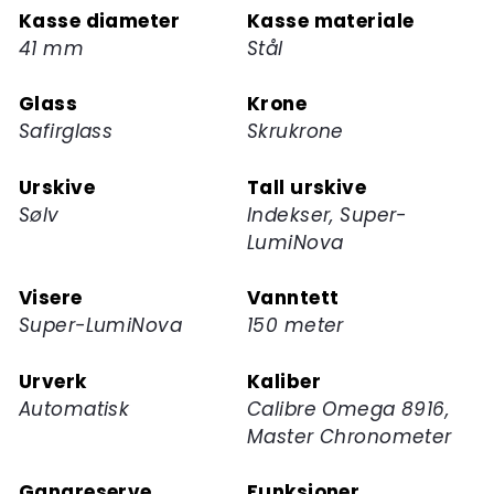
Kasse diameter
Kasse materiale
ventelisten
41 mm
Stål
for
dette
Glass
Krone
produktet
Safirglass
Skrukrone
Urskive
Tall urskive
Sølv
Indekser, Super-
LumiNova
Visere
Vanntett
Super-LumiNova
150 meter
Urverk
Kaliber
Automatisk
Calibre Omega 8916,
Master Chronometer
Gangreserve
Funksjoner