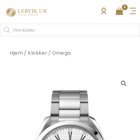
Hopp
rett
til
Products
innholdet
search
Hjem
/
Klokker
/
Omega