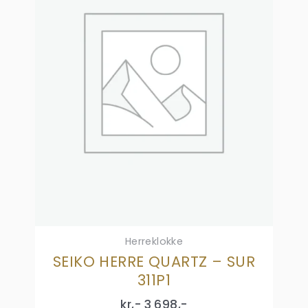
Herreklokke
SEIKO HERRE QUARTZ – SUR
311P1
kr,-
3 698
,-