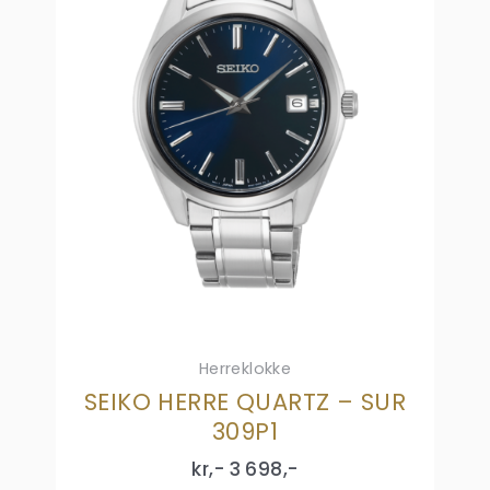
Herreklokke
SEIKO HERRE QUARTZ – SUR
309P1
kr,-
3 698
,-