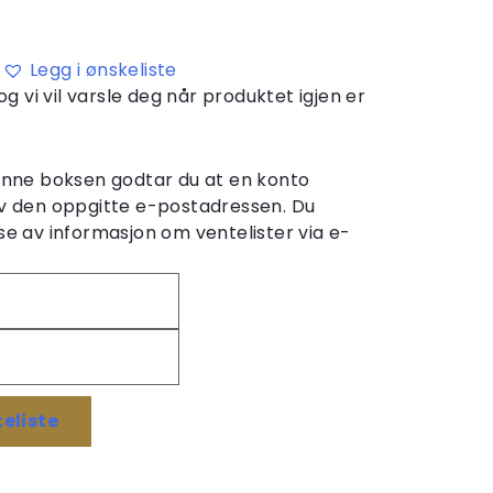
Legg i ønskeliste
og vi vil varsle deg når produktet igjen er
denne boksen godtar du at en konto
v den oppgitte e-postadressen. Du
e av informasjon om ventelister via e-
eliste