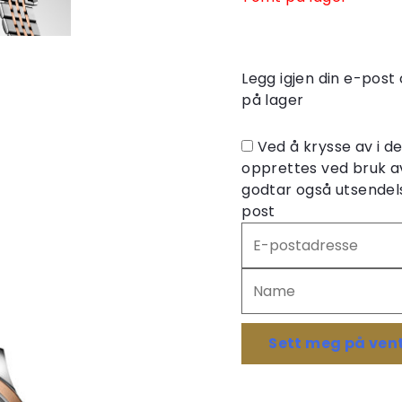
Legg igjen din e-post 
på lager
Ved å krysse av i 
opprettes ved bruk a
godtar også utsendels
post
Skriv
inn
e-
postadressen
din
for
Sett meg på vent
å
melde