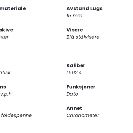
materiale
Avstand Lugs
15 mm
rskive
Visere
nter
Blå stålvisere
Kaliber
tisk
L592.4
ens
Funksjoner
v.p.h
Dato
Annet
l foldespenne
Chronometer