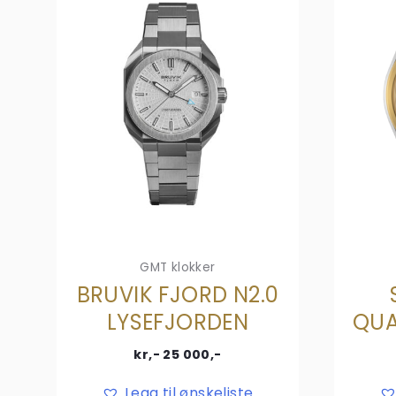
GMT klokker
BRUVIK FJORD N2.0
LYSEFJORDEN
QUA
kr,-
25 000
,-
Legg til ønskeliste