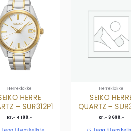
Herreklokke
Herreklokke
SEIKO HERRE
SEIKO HERR
RTZ – SUR312P1
QUARTZ – SUR3
kr,-
4 198
,-
kr,-
3 698
,-
Legg til ønskeliste
Legg til ønskeli