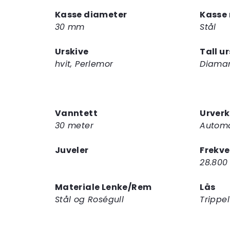
Kasse diameter
Kasse 
30 mm
Stål
Urskive
Tall u
hvit, Perlemor
Diama
Vanntett
Urverk
30 meter
Automa
Juveler
Frekv
28.800 
Materiale Lenke/Rem
Lås
Stål og Roségull
Trippe