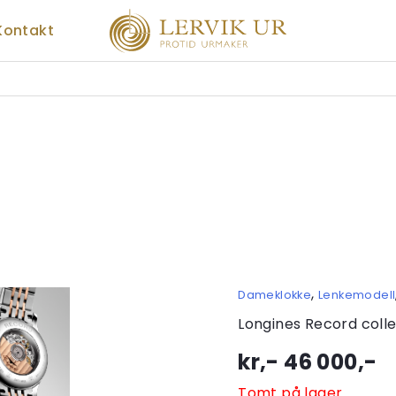
Kontakt
,
Dameklokke
Lenkemodell
Longines Record colle
kr,-
46 000
,-
Tomt på lager