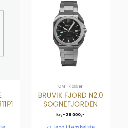
GMT klokker
E
BRUVIK FJORD N2.0
11P1
SOGNEFJORDEN
kr,-
25 000
,-
ste
Legg til ønskeliste