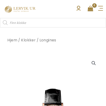
Hopp
rett
til
Products
innholdet
search
Hjem
/
Klokker
/
Longines