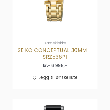
Dameklokke
SEIKO CONCEPTUAL 30MM –
SRZ536P1
kr,-
6 998
,-
Legg til ønskeliste