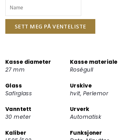
e-
postadressen
din
for
SETT MEG PÅ VENTELISTE
å
melde
deg
på
Kasse diameter
Kasse materiale
ventelisten
27 mm
Roségull
for
dette
Glass
Urskive
produktet
Safirglass
hvit, Perlemor
Vanntett
Urverk
30 meter
Automatisk
Kaliber
Funksjoner