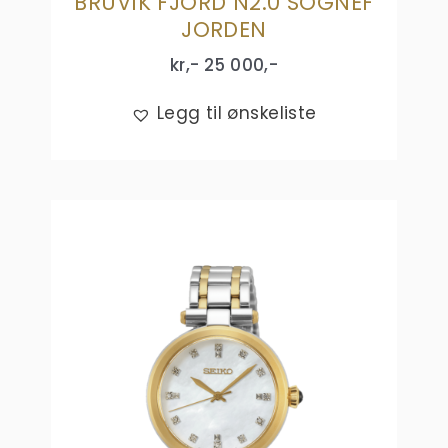
BRUVIK FJORD N2.0 SOGNEF
JORDEN
kr,-
25 000
,-
Legg til ønskeliste