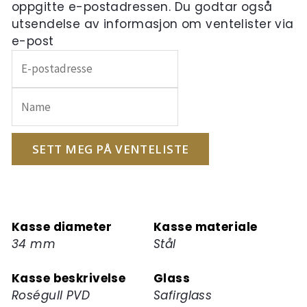
oppgitte e-postadressen. Du godtar også
utsendelse av informasjon om ventelister via
e-post
Skriv
inn
e-
postadressen
din
for
SETT MEG PÅ VENTELISTE
å
melde
deg
på
Kasse diameter
Kasse materiale
ventelisten
34 mm
Stål
for
dette
Kasse beskrivelse
Glass
produktet
Roségull PVD
Safirglass