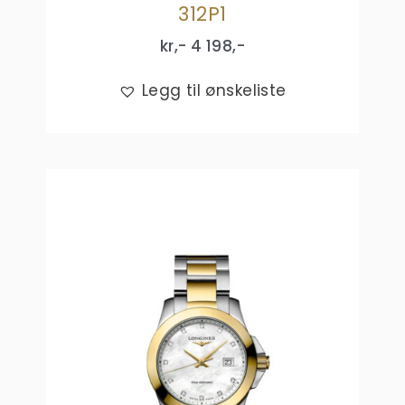
312P1
kr,-
4 198
,-
Legg til ønskeliste