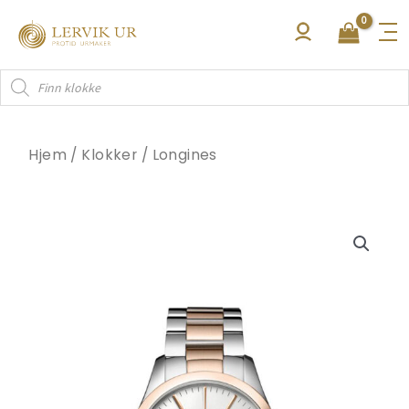
Hopp
rett
til
Products
innholdet
search
Hjem
/
Klokker
/
Longines