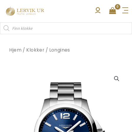
Hopp
rett
til
Products
innholdet
search
Hjem
/
Klokker
/
Longines