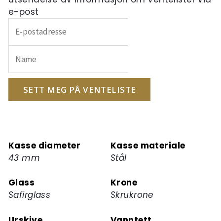
e-post
Skriv
inn
e-
postadressen
din
for
SETT MEG PÅ VENTELISTE
å
melde
deg
på
Kasse diameter
Kasse materiale
ventelisten
43 mm
Stål
for
dette
Glass
Krone
produktet
Safirglass
Skrukrone
Urskive
Vanntett