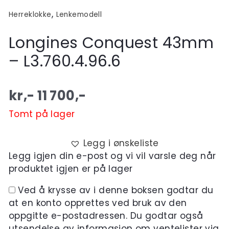
,
Herreklokke
Lenkemodell
Longines Conquest 43mm
– L3.760.4.96.6
kr,-
11 700
,-
Tomt på lager
Legg i ønskeliste
Legg igjen din e-post og vi vil varsle deg når
produktet igjen er på lager
Ved å krysse av i denne boksen godtar du
at en konto opprettes ved bruk av den
oppgitte e-postadressen. Du godtar også
utsendelse av informasjon om ventelister via