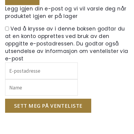
Legg igjen din e-post og vi vil varsle deg når
produktet igjen er på lager
Ved å krysse av i denne boksen godtar du
at en konto opprettes ved bruk av den
oppgitte e-postadressen. Du godtar også
utsendelse av informasjon om ventelister via
e-post
Skriv
inn
e-
postadressen
din
for
SETT MEG PÅ VENTELISTE
å
melde
deg
på