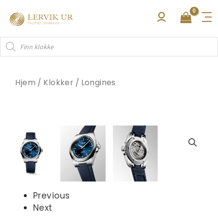
Hopp
rett
til
Products
innholdet
search
Hjem
/
Klokker
/
Longines
Previous
Next