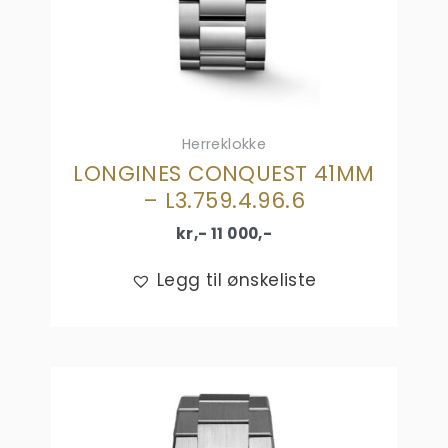
Herreklokke
LONGINES CONQUEST 41MM
– L3.759.4.96.6
kr,-
11 000
,-
Legg til ønskeliste