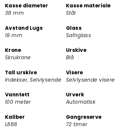
Kasse diameter
Kasse materiale
ventelisten
38 mm
Stål
for
dette
Avstand Lugs
Glass
produktet
19 mm
Safirglass
Krone
Urskive
Skrukrone
Blå
Tall urskive
Visere
Indekser, Selvlysende
Selvlysende visere
Vanntett
Urverk
100 meter
Automatisk
Kaliber
Gangreserve
L888
72 timer