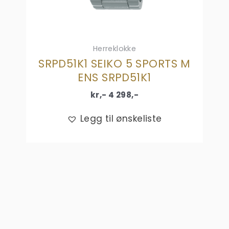
Herreklokke
SRPD51K1 SEIKO 5 SPORTS M
ENS SRPD51K1
kr,-
4 298
,-
Legg til ønskeliste