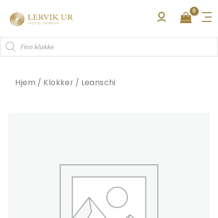
Hopp
rett
til
Products
innholdet
search
Hjem
/
Klokker
/
Leanschi