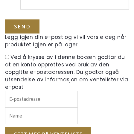
Legg igjen din e-post og vi vil varsle deg når
produktet igjen er på lager
Ved å krysse av i denne boksen godtar du
at en konto opprettes ved bruk av den
oppgitte e-postadressen. Du godtar også
utsendelse av informasjon om ventelister via
e-post
Skriv
inn
e-
postadressen
din
for