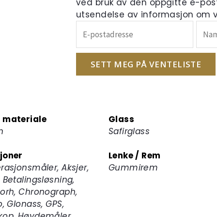
ved bruk av den oppgitte e-pos
utsendelse av informasjon om ve
Skriv
inn
e-
postadressen
SETT MEG PÅ VENTELISTE
din
for
å
melde
 materiale
Glass
deg
n
Safirglass
på
ventelisten
joner
Lenke / Rem
for
rasjonsmåler, Aksjer,
Gummirem
dette
 Betalingsløsning,
produktet
oorh, Chronograph,
o, Glonass, GPS,
kop, Høydemåler,