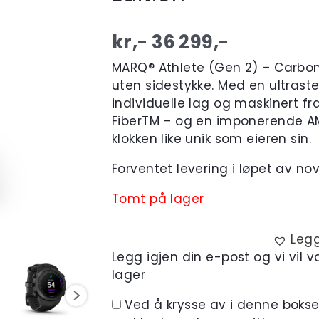
kr,-
36 299
,-
MARQ® Athlete (Gen 2) – Carbon 
uten sidestykke. Med en ultraste
individuelle lag og maskinert f
FiberTM – og en imponerende AM
klokken like unik som eieren sin.
Forventet levering i løpet av no
Tomt på lager
Legg
Legg igjen din e-post og vi vil 
lager
Ved å krysse av i denne boks