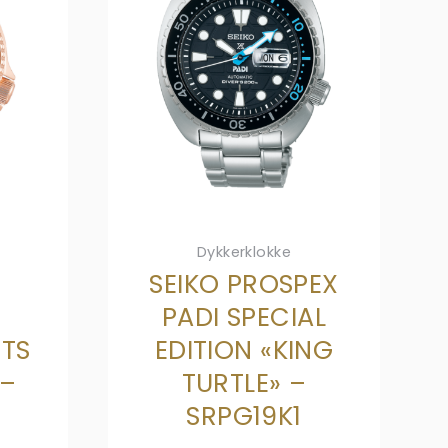
Dykkerklokke
SEIKO PROSPEX
PADI SPECIAL
RTS
EDITION «KING
 –
TURTLE» –
SRPG19K1