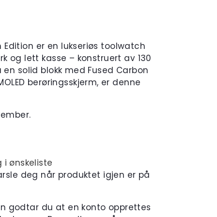
Edition er en lukseriøs toolwatch
rk og lett kasse – konstruert av 130
ra en solid blokk med Fused Carbon
OLED berøringsskjerm, er denne
vember.
 i ønskeliste
varsle deg når produktet igjen er på
en godtar du at en konto opprettes