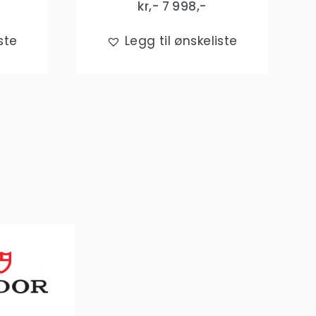
kr,-
7 998
,-
ste
Legg til ønskeliste