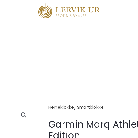
,
Herreklokke
Smartklokke
Garmin Marq Athle
Edition