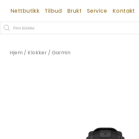
Hopp
Nettbutikk
Tilbud
Brukt
Service
Kontakt
rett
til
Products
innholdet
search
Hjem
/
Klokker
/
Garmin