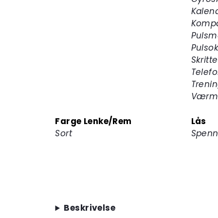
Kalend
Kompa
Pulsmå
Pulsok
Skritte
Telefo
Treni
Værme
Farge Lenke/Rem
Lås
Sort
Spen
Beskrivelse