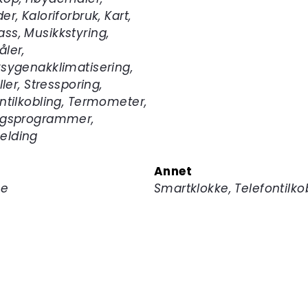
er, Kaloriforbruk, Kart,
ss, Musikkstyring,
ler,
sygenakklimatisering,
ller, Stressporing,
ntilkobling, Termometer,
ngsprogrammer,
lding
Annet
ne
Smartklokke, Telefontilko