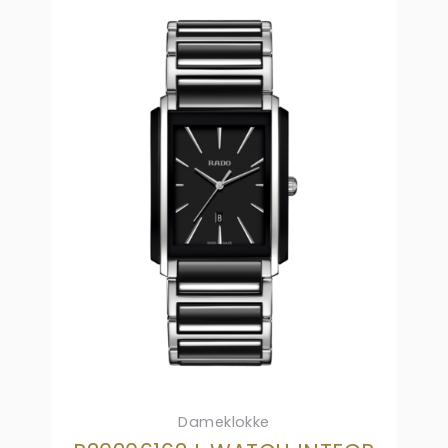
Dameklokke