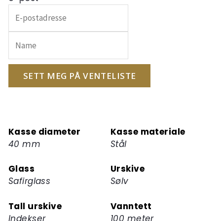
Skriv
inn
e-
postadressen
din
for
SETT MEG PÅ VENTELISTE
å
melde
deg
på
Kasse diameter
Kasse materiale
ventelisten
40 mm
Stål
for
dette
Glass
Urskive
produktet
Safirglass
Sølv
Tall urskive
Vanntett
Indekser
100 meter