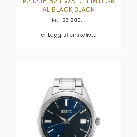
R20206162 L WATCH INTEGR
AL BLACK,BLACK
kr,-
26 600
,-
Legg til ønskeliste