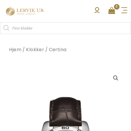
Hopp
rett
til
Products
innholdet
search
Hjem
/
Klokker
/
Certina