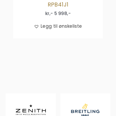
RPB41J1
kr,-
5 998
,-
Legg til ønskeliste