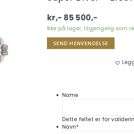
kr,-
85 500
,-
Ikke på lager, tilgjengelig som r
SEND HENVENDELSE
Legg
Name
Dette feltet er for valider
Navn
*