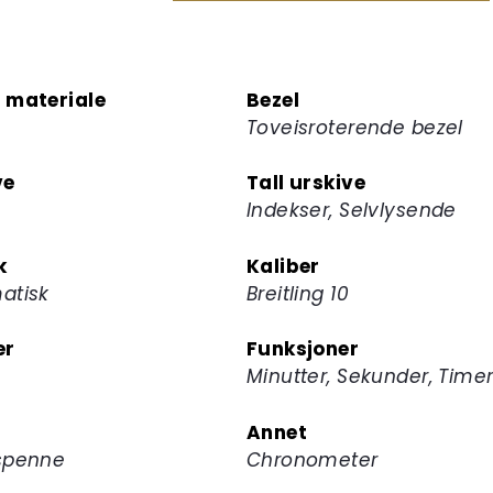
for
å
melde
 materiale
Bezel
deg
Toveisroterende bezel
på
ventelisten
ve
Tall urskive
for
Indekser, Selvlysende
dette
produktet
k
Kaliber
atisk
Breitling 10
er
Funksjoner
Minutter, Sekunder, Time
Annet
spenne
Chronometer