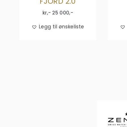
FJORD 2.0
kr,-
25 000
,-
Legg til ønskeliste