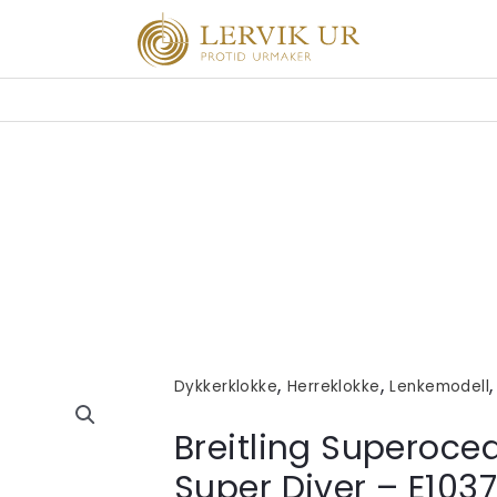
,
,
Dykkerklokke
Herreklokke
Lenkemodell
Breitling Superoce
Super Diver – E103