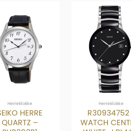
Herreklokke
Herreklokke
SEIKO HERRE
R30934752 
QUARTZ –
WATCH CENT