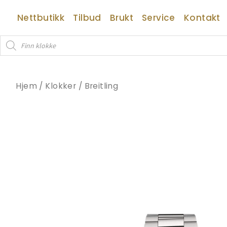
Hopp
Nettbutikk
Tilbud
Brukt
Service
Kontakt
rett
til
Products
innholdet
search
Hjem
/
Klokker
/
Breitling