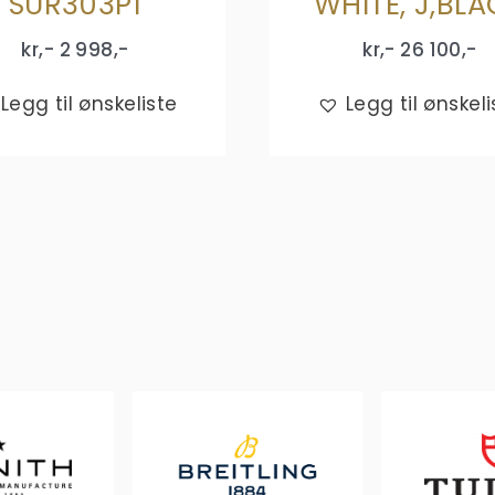
SUR303P1
WHITE, J,BL
kr,-
2 998
,-
kr,-
26 100
,-
Legg til ønskeliste
Legg til ønskeli