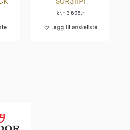
ACK
SUR311P1
kr,-
3 698
,-
ste
Legg til ønskeliste