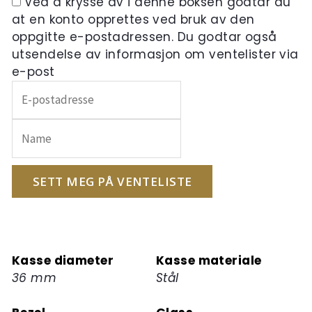
Ved å krysse av i denne boksen godtar du
at en konto opprettes ved bruk av den
oppgitte e-postadressen. Du godtar også
utsendelse av informasjon om ventelister via
e-post
Skriv
inn
e-
postadressen
din
for
SETT MEG PÅ VENTELISTE
å
melde
deg
på
Kasse diameter
Kasse materiale
ventelisten
36 mm
Stål
for
dette