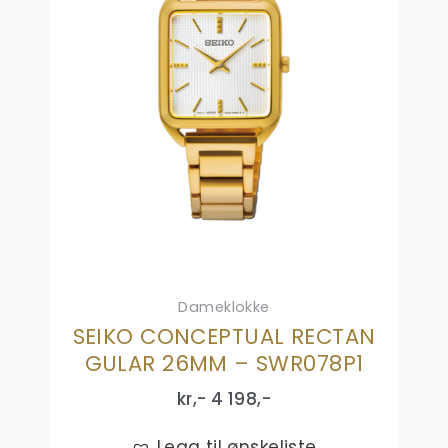
Dameklokke
SEIKO CONCEPTUAL RECTAN
GULAR 26MM – SWR078P1
kr,-
4 198
,-
Legg til ønskeliste