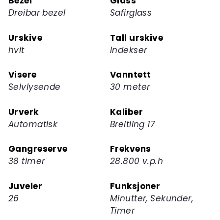
Bezel
Glass
produktet
Dreibar bezel
Safirglass
Urskive
Tall urskive
hvit
Indekser
Visere
Vanntett
Selvlysende
30 meter
Urverk
Kaliber
Automatisk
Breitling 17
Gangreserve
Frekvens
38 timer
28.800 v.p.h
Juveler
Funksjoner
26
Minutter, Sekunder,
Timer