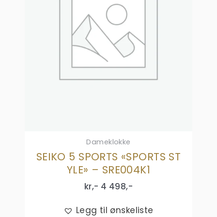
Dameklokke
SEIKO 5 SPORTS «SPORTS ST
YLE» – SRE004K1
kr,-
4 498
,-
Legg til ønskeliste