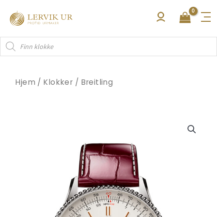
Hopp
rett
til
Products
innholdet
search
Hjem
/
Klokker
/
Breitling