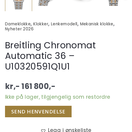
,
,
,
,
Dameklokke
Klokker
Lenkemodell
Mekanisk klokke
Nyheter 2026
Breitling Chronomat
Automatic 36 –
U10320591Q1U1
kr,-
161 800
,-
Ikke på lager, tilgjengelig som restordre
SEND HENVENDELSE
Legg i ønskeliste