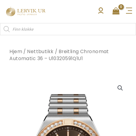
Hopp
rett
til
Products
innholdet
search
Hjem
/
Nettbutikk
/
Breitling Chronomat
Automatic 36 – U10320591Q1U1