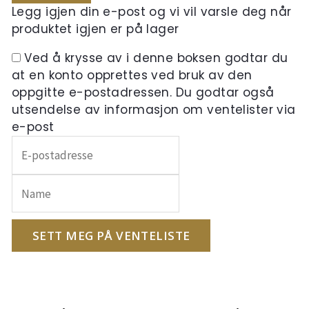
Legg igjen din e-post og vi vil varsle deg når
produktet igjen er på lager
Ved å krysse av i denne boksen godtar du
at en konto opprettes ved bruk av den
oppgitte e-postadressen. Du godtar også
utsendelse av informasjon om ventelister via
e-post
Skriv
inn
e-
postadressen
din
for
SETT MEG PÅ VENTELISTE
å
melde
deg
på