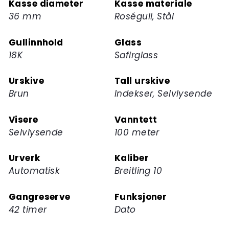
Kasse diameter
Kasse materiale
ventelisten
36 mm
Roségull, Stål
for
dette
Gullinnhold
Glass
produktet
18K
Safirglass
Urskive
Tall urskive
Brun
Indekser, Selvlysende
Visere
Vanntett
Selvlysende
100 meter
Urverk
Kaliber
Automatisk
Breitling 10
Gangreserve
Funksjoner
42 timer
Dato