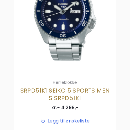
Herreklokke
SRPD51K1 SEIKO 5 SPORTS MEN
S SRPD51K1
kr,-
4 298
,-
Legg til ønskeliste