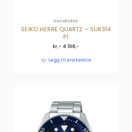
Herreklokke
SEIKO HERRE QUARTZ – SUR314
P1
kr,-
4 198
,-
Legg til ønskeliste