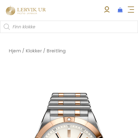
Hopp
rett
til
Products
innholdet
search
Hjem
/
Klokker
/
Breitling