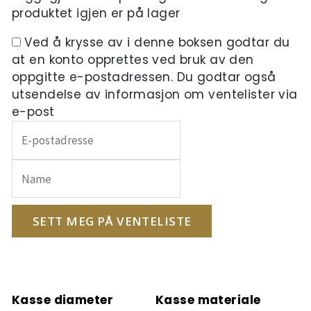
produktet igjen er på lager
Ved å krysse av i denne boksen godtar du
at en konto opprettes ved bruk av den
oppgitte e-postadressen. Du godtar også
utsendelse av informasjon om ventelister via
e-post
Skriv
inn
e-
postadressen
din
for
SETT MEG PÅ VENTELISTE
å
melde
deg
på
Kasse diameter
Kasse materiale
ventelisten