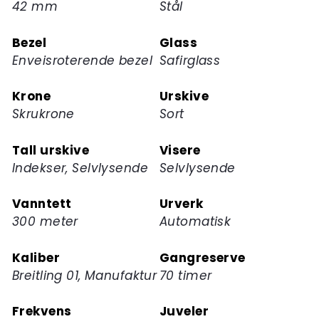
42 mm
Stål
for
dette
Bezel
Glass
produktet
Enveisroterende bezel
Safirglass
Krone
Urskive
Skrukrone
Sort
Tall urskive
Visere
Indekser, Selvlysende
Selvlysende
Vanntett
Urverk
300 meter
Automatisk
Kaliber
Gangreserve
Breitling 01, Manufaktur
70 timer
Frekvens
Juveler