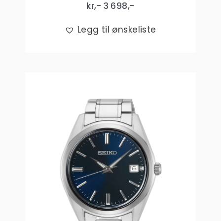
kr,-
3 698
,-
Legg til ønskeliste