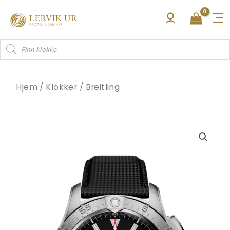
Hopp
rett
til
Products
innholdet
search
Hjem
/
Klokker
/
Breitling