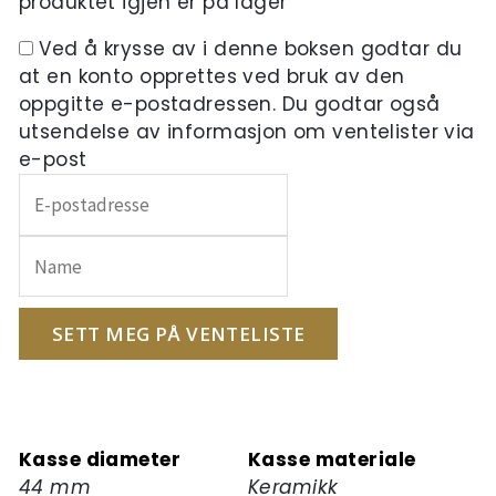
produktet igjen er på lager
Ved å krysse av i denne boksen godtar du
at en konto opprettes ved bruk av den
oppgitte e-postadressen. Du godtar også
utsendelse av informasjon om ventelister via
e-post
Skriv
inn
e-
postadressen
din
for
SETT MEG PÅ VENTELISTE
å
melde
deg
på
Kasse diameter
Kasse materiale
ventelisten
44 mm
Keramikk
for