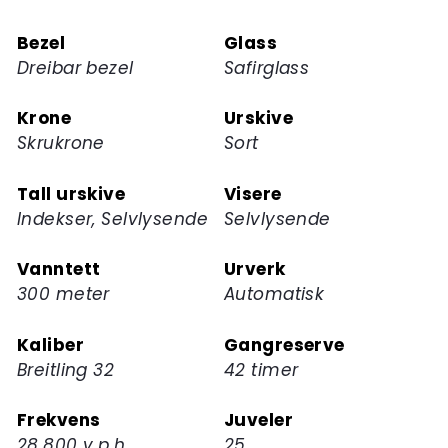
dette
Bezel
Glass
produktet
Dreibar bezel
Safirglass
Krone
Urskive
Skrukrone
Sort
Tall urskive
Visere
Indekser, Selvlysende
Selvlysende
Vanntett
Urverk
300 meter
Automatisk
Kaliber
Gangreserve
Breitling 32
42 timer
Frekvens
Juveler
28.800 v.p.h
25