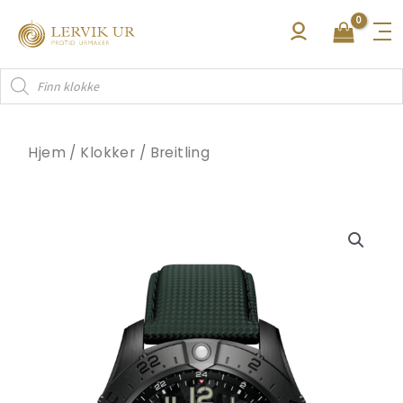
Hopp
rett
til
Products
innholdet
search
Hjem
/
Klokker
/
Breitling