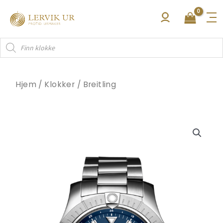
Hopp
rett
til
Products
innholdet
search
Hjem
/
Klokker
/
Breitling