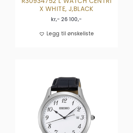
R30934752 L WATCH CENTRI
X WHITE, J,BLACK
kr,-
26 100
,-
Legg til ønskeliste