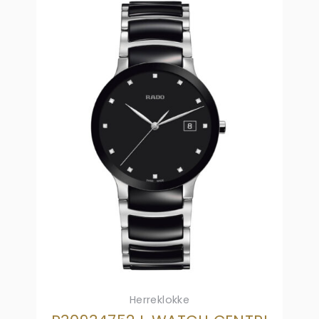
Herreklokke