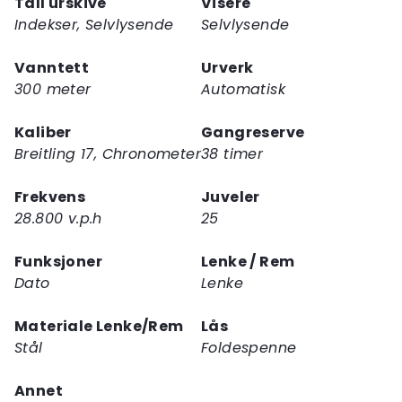
Tall urskive
Visere
Indekser, Selvlysende
Selvlysende
Vanntett
Urverk
300 meter
Automatisk
Kaliber
Gangreserve
Breitling 17, Chronometer
38 timer
Frekvens
Juveler
28.800 v.p.h
25
Funksjoner
Lenke / Rem
Dato
Lenke
Materiale Lenke/Rem
Lås
Stål
Foldespenne
Annet