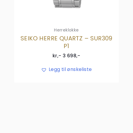
Herreklokke
SEIKO HERRE QUARTZ – SUR309
P1
kr,-
3 698
,-
Legg til ønskeliste