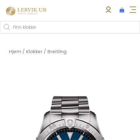
Hopp
rett
til
Products
innholdet
search
Hjem
/
Klokker
/
Breitling