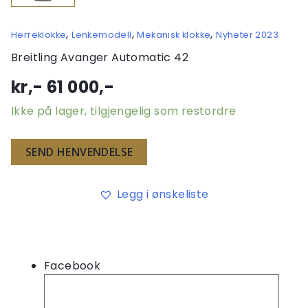
,
,
,
Herreklokke
Lenkemodell
Mekanisk klokke
Nyheter 2023
Breitling Avanger Automatic 42
kr,-
61 000
,-
Ikke på lager, tilgjengelig som restordre
SEND HENVENDELSE
Legg i ønskeliste
Facebook