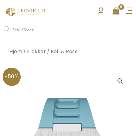
Hopp
rett
til
Products
innholdet
search
Hjem
/
Klokker
/
Bell & Ross
-50%