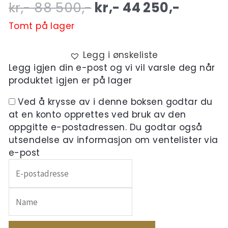
Original
Curren
kr,-
88 500
,-
kr,-
44 250
,-
price
price
Tomt på lager
was:
is:
Legg i ønskeliste
kr,- 88
kr,- 44
Legg igjen din e-post og vi vil varsle deg når
produktet igjen er på lager
500,-.
250,-.
Ved å krysse av i denne boksen godtar du
at en konto opprettes ved bruk av den
oppgitte e-postadressen. Du godtar også
utsendelse av informasjon om ventelister via
e-post
Skriv
inn
e-
postadressen
din