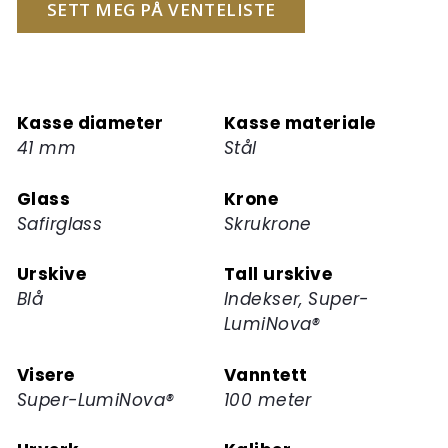
for
SETT MEG PÅ VENTELISTE
å
melde
deg
på
Kasse diameter
Kasse materiale
ventelisten
41 mm
Stål
for
dette
Glass
Krone
produktet
Safirglass
Skrukrone
Urskive
Tall urskive
Blå
Indekser, Super-
LumiNova®
Visere
Vanntett
Super-LumiNova®
100 meter