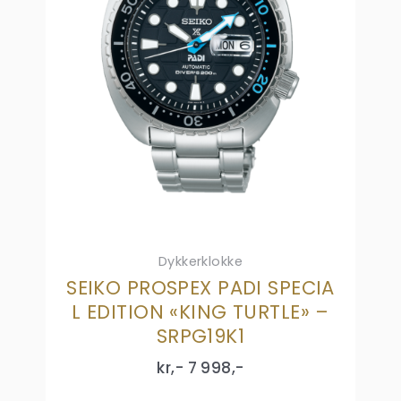
Dykkerklokke
SEIKO PROSPEX PADI SPECIA
L EDITION «KING TURTLE» –
SRPG19K1
kr,-
7 998
,-