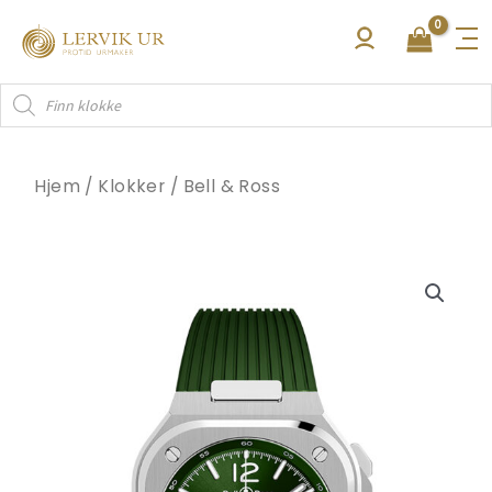
Hopp
rett
til
Products
innholdet
search
Hjem
/
Klokker
/
Bell & Ross