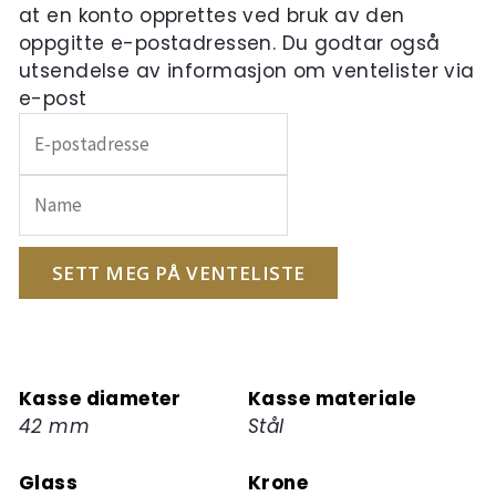
at en konto opprettes ved bruk av den
oppgitte e-postadressen. Du godtar også
utsendelse av informasjon om ventelister via
e-post
Skriv
inn
e-
postadressen
din
for
SETT MEG PÅ VENTELISTE
å
melde
deg
på
Kasse diameter
Kasse materiale
ventelisten
42 mm
Stål
for
dette
Glass
Krone
produktet