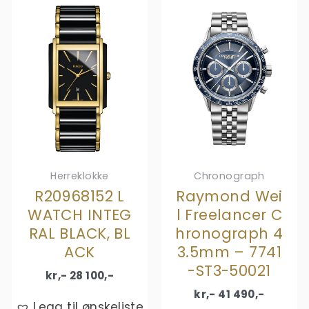
Herreklokke
Chronograph
R20968152 L
Raymond Wei
WATCH INTEG
l Freelancer C
RAL BLACK, BL
hronograph 4
ACK
3.5mm – 7741
-ST3-50021
kr,-
28 100
,-
kr,-
41 490
,-
Legg til ønskeliste