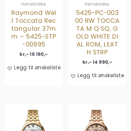
Herreklokke
Herreklokke
Raymond Wei
5425-PC-003
l Toccata Rec
00 RW TOCCA
tangular 37m
TA M Q SQ. G
m – 5425-STP
OLD WHITE DI
-00995
AL ROM, LEAT
H STRP
kr,-
16 190
,-
kr,-
14 990
,-
Legg til ønskeliste
Legg til ønskeliste