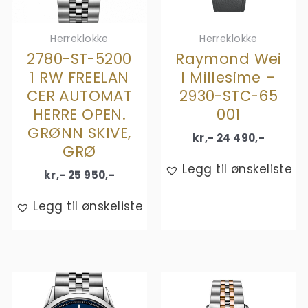
Herreklokke
Herreklokke
2780-ST-5200
Raymond Wei
1 RW FREELAN
l Millesime –
CER AUTOMAT
2930-STC-65
HERRE OPEN.
001
GRØNN SKIVE,
kr,-
24 490
,-
GRØ
Legg til ønskeliste
kr,-
25 950
,-
Legg til ønskeliste