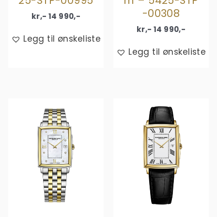
25-STP-00995
m – 5425-STP
-00308
kr,-
14 990
,-
kr,-
14 990
,-
Legg til ønskeliste
Legg til ønskeliste