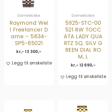
Dameklokke
Dameklokke
Raymond Wei
5925-STC-00
l Freelancer D
521 RW TOCC
ame – 5634-
ATA LADY QUA
SP5-65021
RTZ SQ. SILV G
REEN DIAL RO
kr,-
13 300
,-
M, L
Legg til ønskeliste
kr,-
12 690
,-
Legg til ønskeliste