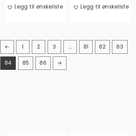
Legg til ønskeliste
Legg til ønskeliste
←
1
2
3
…
81
82
83
84
85
86
→