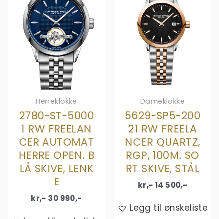
Herreklokke
Dameklokke
2780-ST-5000
5629-SP5-200
1 RW FREELAN
21 RW FREELA
CER AUTOMAT
NCER QUARTZ,
HERRE OPEN. B
RGP, 100M. SO
LÅ SKIVE, LENK
RT SKIVE, STÅL
E
kr,-
14 500
,-
kr,-
30 990
,-
Legg til ønskeliste