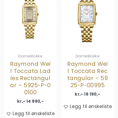
Dameklokke
Dameklokke
Raymond Wei
Raymond Wei
l Toccata Lad
l Toccata Rec
ies Rectangul
tangular – 59
ar – 5925-P-0
25-P-00995
0100
kr,-
16 190
,-
kr,-
14 990
,-
Legg til ønskeliste
Legg til ønskeliste