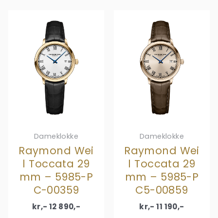
Dameklokke
Dameklokke
Raymond Wei
Raymond Wei
l Toccata 29
l Toccata 29
mm – 5985-P
mm – 5985-P
C-00359
C5-00859
kr,-
12 890
,-
kr,-
11 190
,-