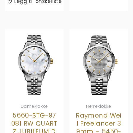
Legg til ønskeliste
Dameklokke
Herreklokke
5660-STG-97
Raymond Wei
081 RW QUART
l Freelancer 3
Z JUBILEUM D
9mm – 5450-