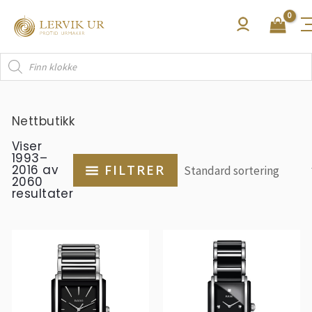
Hopp
rett
til
Products
innholdet
search
Nettbutikk
Viser
1993–
2016 av
FILTRER
2060
resultater