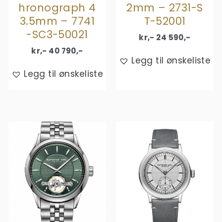
hronograph 4
2mm – 2731-S
3.5mm – 7741
T-52001
-SC3-50021
kr,-
24 590
,-
kr,-
40 790
,-
Legg til ønskeliste
Legg til ønskeliste