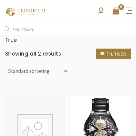
Hopp
rett
til
Products
innholdet
search
True
Showing all 2 results
FILTRER