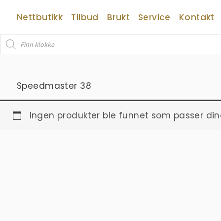
Hopp
Nettbutikk
Tilbud
Brukt
Service
Kontakt
rett
til
Products
innholdet
search
Speedmaster 38
Ingen produkter ble funnet som passer din