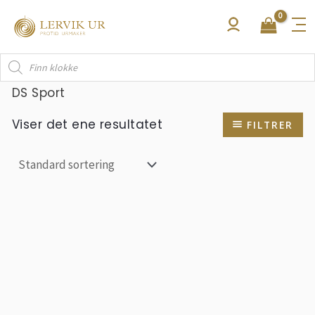
Hopp
rett
til
Products
innholdet
search
DS Sport
Viser det ene resultatet
FILTRER