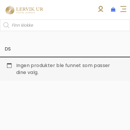
Hopp
rett
til
Products
innholdet
search
DS
Ingen produkter ble funnet som passer
dine valg.