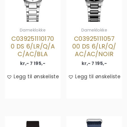
Dameklokke
Dameklokke
C039251110170
C03925111057
0 DS 6/LR/Q/A
00 DS 6/LR/Q/
C/AC/BLA
AC/AC/NOIR
kr,-
7 195
,-
kr,-
7 195
,-
Legg til ønskeliste
Legg til ønskeliste