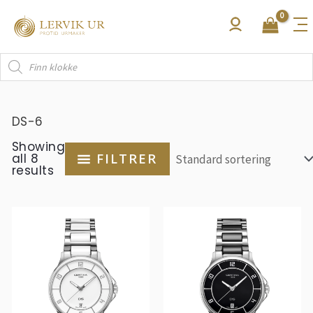
Hopp
rett
til
Products
innholdet
search
DS-6
Showing
all 8
FILTRER
results