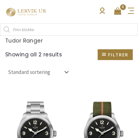
Hopp
rett
til
Products
innholdet
search
Tudor Ranger
Showing all 2 results
FILTRER