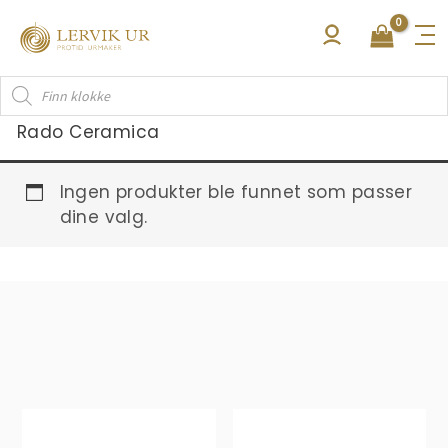
Hopp
rett
til
Products
innholdet
search
Rado Ceramica
Ingen produkter ble funnet som passer
dine valg.