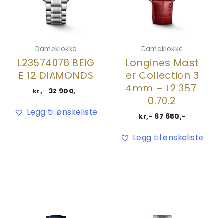
Dameklokke
Dameklokke
L23574076 BEIG
Longines Mast
E 12 DIAMONDS
er Collection 3
4mm – L2.357.
kr,-
32 900
,-
0.70.2
Legg til ønskeliste
kr,-
67 650
,-
Legg til ønskeliste