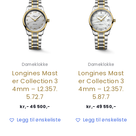
Dameklokke
Dameklokke
Longines Mast
Longines Mast
er Collection 3
er Collection 3
4mm – L2.357.
4mm – L2.357.
5.72.7
5.87.7
kr,-
46 500
,-
kr,-
49 550
,-
Legg til ønskeliste
Legg til ønskeliste