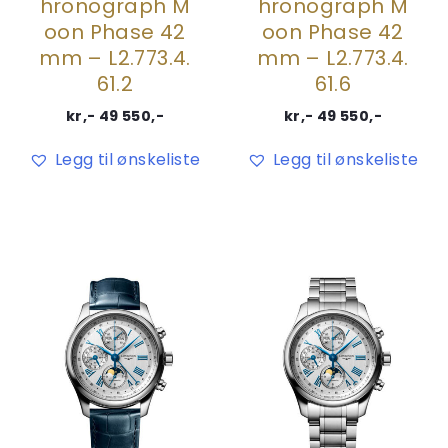
hronograph M
hronograph M
oon Phase 42
oon Phase 42
mm – L2.773.4.
mm – L2.773.4.
61.2
61.6
kr,-
49 550
,-
kr,-
49 550
,-
Legg til ønskeliste
Legg til ønskeliste