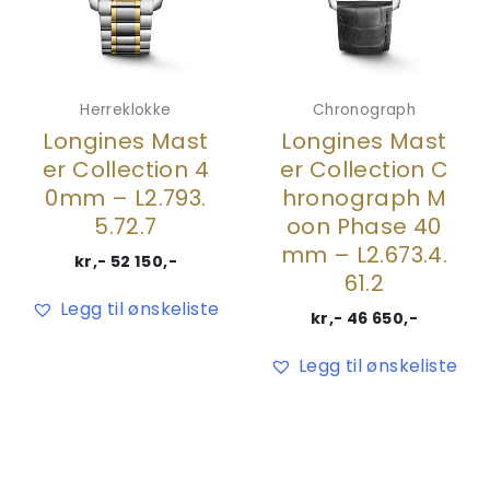
Herreklokke
Chronograph
Longines Mast
Longines Mast
er Collection 4
er Collection C
0mm – L2.793.
hronograph M
5.72.7
oon Phase 40
mm – L2.673.4.
kr,-
52 150
,-
61.2
Legg til ønskeliste
kr,-
46 650
,-
Legg til ønskeliste