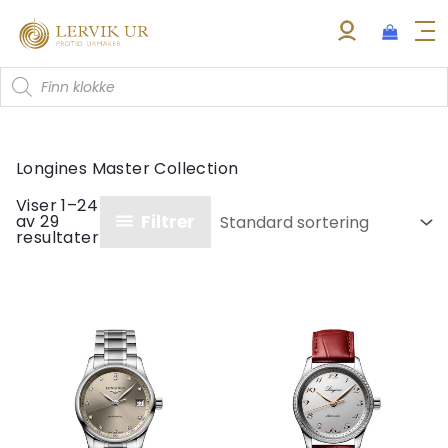
Hopp
rett
til
Products
innholdet
search
Longines Master Collection
Viser 1–24
Filtrer
av 29
resultater