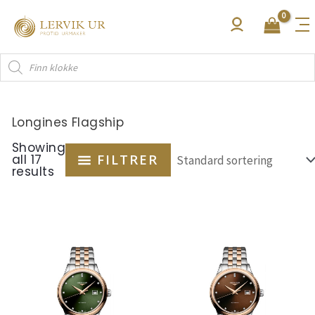
Hopp
rett
til
Products
innholdet
search
Longines Flagship
Showing
all 17
FILTRER
results