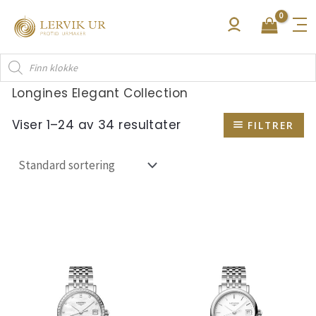
Hopp
rett
til
Products
innholdet
search
Longines Elegant Collection
Viser 1–24 av 34 resultater
FILTRER