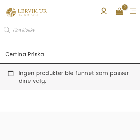
Hopp
rett
til
Products
innholdet
search
Certina Priska
Ingen produkter ble funnet som passer
dine valg.