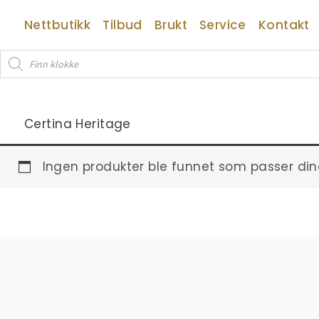
Hopp
Nettbutikk
Tilbud
Brukt
Service
Kontakt
rett
til
Products
innholdet
search
Certina Heritage
Ingen produkter ble funnet som passer din